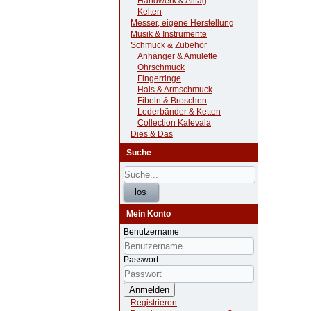
Handwerk & Alltag
Kelten
Messer, eigene Herstellung
Musik & Instrumente
Schmuck & Zubehör
Anhänger & Amulette
Ohrschmuck
Fingerringe
Hals & Armschmuck
Fibeln & Broschen
Lederbänder & Ketten
Collection Kalevala
Dies & Das
Suche
Mein Konto
Benutzername
Passwort
Anmelden
Registrieren