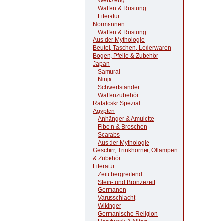
Werkzeug
Waffen & Rüstung
Literatur
Normannen
Waffen & Rüstung
Aus der Mythologie
Beutel, Taschen, Lederwaren
Bogen, Pfeile & Zubehör
Japan
Samurai
Ninja
Schwertständer
Waffenzubehör
Ratatoskr Spezial
Ägypten
Anhänger & Amulette
Fibeln & Broschen
Scarabs
Aus der Mythologie
Geschirr, Trinkhörner, Öllampen
& Zubehör
Literatur
Zeitübergreifend
Stein- und Bronzezeit
Germanen
Varusschlacht
Wikinger
Germanische Religion