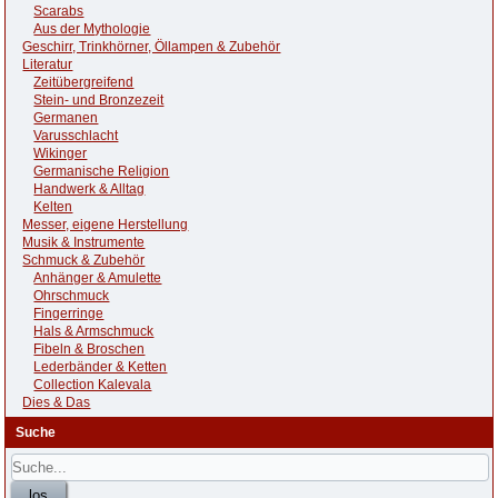
Scarabs
Aus der Mythologie
Geschirr, Trinkhörner, Öllampen & Zubehör
Literatur
Zeitübergreifend
Stein- und Bronzezeit
Germanen
Varusschlacht
Wikinger
Germanische Religion
Handwerk & Alltag
Kelten
Messer, eigene Herstellung
Musik & Instrumente
Schmuck & Zubehör
Anhänger & Amulette
Ohrschmuck
Fingerringe
Hals & Armschmuck
Fibeln & Broschen
Lederbänder & Ketten
Collection Kalevala
Dies & Das
Suche