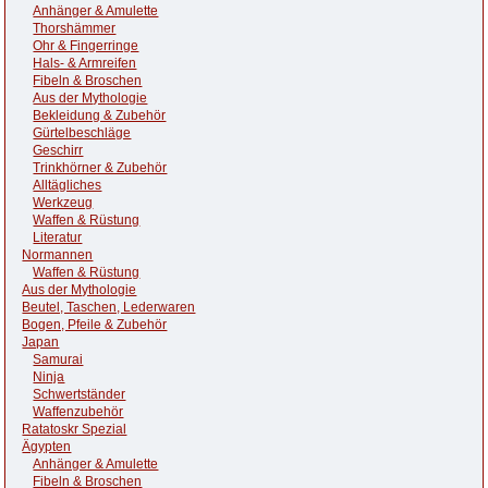
Anhänger & Amulette
Thorshämmer
Ohr & Fingerringe
Hals- & Armreifen
Fibeln & Broschen
Aus der Mythologie
Bekleidung & Zubehör
Gürtelbeschläge
Geschirr
Trinkhörner & Zubehör
Alltägliches
Werkzeug
Waffen & Rüstung
Literatur
Normannen
Waffen & Rüstung
Aus der Mythologie
Beutel, Taschen, Lederwaren
Bogen, Pfeile & Zubehör
Japan
Samurai
Ninja
Schwertständer
Waffenzubehör
Ratatoskr Spezial
Ägypten
Anhänger & Amulette
Fibeln & Broschen