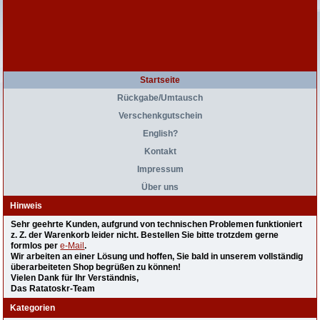
Startseite
Rückgabe/Umtausch
Verschenkgutschein
English?
Kontakt
Impressum
Über uns
Hinweis
Sehr geehrte Kunden, aufgrund von technischen Problemen funktioniert
z. Z. der Warenkorb leider nicht. Bestellen Sie bitte trotzdem gerne
formlos per
e-Mail
.
Wir arbeiten an einer Lösung und hoffen, Sie bald in unserem vollständig
überarbeiteten Shop begrüßen zu können!
Vielen Dank für Ihr Verständnis,
Das Ratatoskr-Team
Kategorien