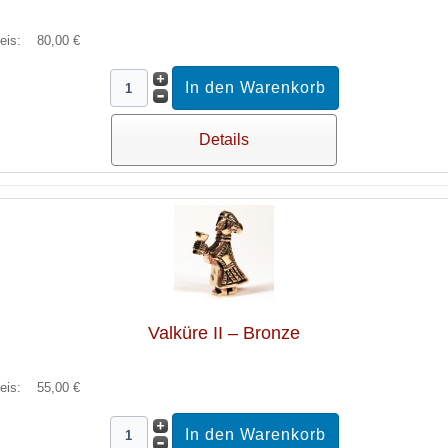
reis:
80,00 €
Details
Valküre II – Bronze
reis:
55,00 €