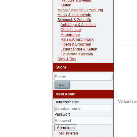
Handwerk & Alltag
Kelten
Messer, eigene Herstellung
Musik & Instrumente
Schmuck & Zubehör
Anhänger & Amulette
Ohrschmuck
Fingerringe
Hals & Armschmuck
Fibeln & Broschen
Lederbänder & Ketten
Collection Kalevala
Dies & Das
Suche
Mein Konto
Verkaufsp
Benutzername
Passwort
Anmelden
Registrieren