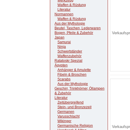
Werkzeug
Waffen & Rüstung
Literatur
Normannen
Waffen & Rüstung
Aus der Mythologie
Beutel, Taschen, Lederwaren
Bogen, Pfeile & Zubehör
Verkaufsp
Japan
Samurai
Ninja
Schwertständer
Waffenzubehör
Ratatoskr Spezial
Ägypten
Anhänger & Amulette
Fibeln & Broschen
Scarabs
Aus der Mythologie
Geschirr, Trinkhörner, Öllampen
& Zubehör
Literatur
Zeitübergreifend
Stein- und Bronzezeit
Germanen
Varusschlacht
Wikinger
Germanische Religion
Verkaufsp