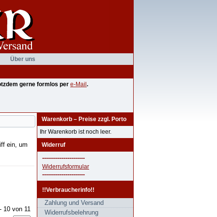
Über uns
trotzdem gerne formlos per
e-Mail
.
Warenkorb – Preise zzgl. Porto
Ihr Warenkorb ist noch leer.
ff ein, um
Widerruf
----------------------
Widerrufsformular
----------------------
!!Verbraucherinfo!!
Zahlung und Versand
- 10 von 11
Widerrufsbelehrung