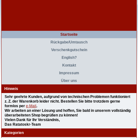
Startseite
Rückgabe/Umtausch
Verschenkgutschein
English?
Kontakt
Impressum
Über uns
Hinweis
Sehr geehrte Kunden, aufgrund von technischen Problemen funktioniert
z. Z. der Warenkorb leider nicht. Bestellen Sie bitte trotzdem gerne
formlos per
e-Mail
.
Wir arbeiten an einer Lösung und hoffen, Sie bald in unserem vollständig
überarbeiteten Shop begrüßen zu können!
Vielen Dank für Ihr Verständnis,
Das Ratatoskr-Team
Kategorien