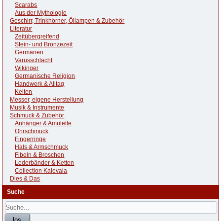
Scarabs
Aus der Mythologie
Geschirr, Trinkhörner, Öllampen & Zubehör
Literatur
Zeitübergreifend
Stein- und Bronzezeit
Germanen
Varusschlacht
Wikinger
Germanische Religion
Handwerk & Alltag
Kelten
Messer, eigene Herstellung
Musik & Instrumente
Schmuck & Zubehör
Anhänger & Amulette
Ohrschmuck
Fingerringe
Hals & Armschmuck
Fibeln & Broschen
Lederbänder & Ketten
Collection Kalevala
Dies & Das
Suche