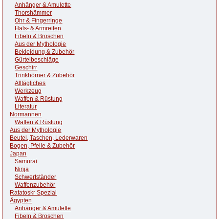
Anhänger & Amulette
Thorshämmer
Ohr & Fingerringe
Hals- & Armreifen
Fibeln & Broschen
Aus der Mythologie
Bekleidung & Zubehör
Gürtelbeschläge
Geschirr
Trinkhörner & Zubehör
Alltägliches
Werkzeug
Waffen & Rüstung
Literatur
Normannen
Waffen & Rüstung
Aus der Mythologie
Beutel, Taschen, Lederwaren
Bogen, Pfeile & Zubehör
Japan
Samurai
Ninja
Schwertständer
Waffenzubehör
Ratatoskr Spezial
Ägypten
Anhänger & Amulette
Fibeln & Broschen