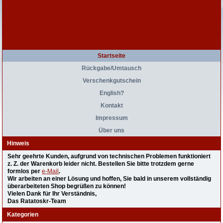
Startseite
Rückgabe/Umtausch
Verschenkgutschein
English?
Kontakt
Impressum
Über uns
Hinweis
Sehr geehrte Kunden, aufgrund von technischen Problemen funktioniert
z. Z. der Warenkorb leider nicht. Bestellen Sie bitte trotzdem gerne
formlos per
e-Mail
.
Wir arbeiten an einer Lösung und hoffen, Sie bald in unserem vollständig
überarbeiteten Shop begrüßen zu können!
Vielen Dank für Ihr Verständnis,
Das Ratatoskr-Team
Kategorien