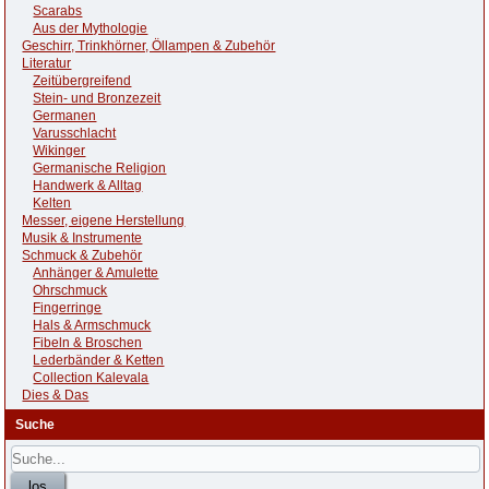
Scarabs
Aus der Mythologie
Geschirr, Trinkhörner, Öllampen & Zubehör
Literatur
Zeitübergreifend
Stein- und Bronzezeit
Germanen
Varusschlacht
Wikinger
Germanische Religion
Handwerk & Alltag
Kelten
Messer, eigene Herstellung
Musik & Instrumente
Schmuck & Zubehör
Anhänger & Amulette
Ohrschmuck
Fingerringe
Hals & Armschmuck
Fibeln & Broschen
Lederbänder & Ketten
Collection Kalevala
Dies & Das
Suche