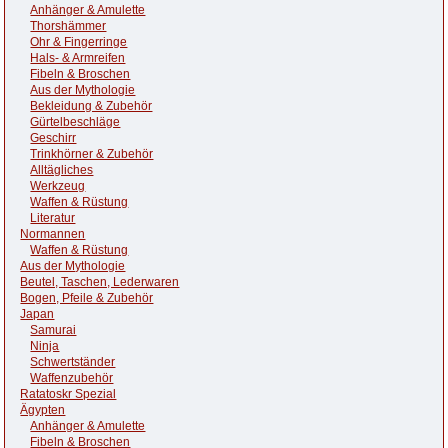
Anhänger & Amulette
Thorshämmer
Ohr & Fingerringe
Hals- & Armreifen
Fibeln & Broschen
Aus der Mythologie
Bekleidung & Zubehör
Gürtelbeschläge
Geschirr
Trinkhörner & Zubehör
Alltägliches
Werkzeug
Waffen & Rüstung
Literatur
Normannen
Waffen & Rüstung
Aus der Mythologie
Beutel, Taschen, Lederwaren
Bogen, Pfeile & Zubehör
Japan
Samurai
Ninja
Schwertständer
Waffenzubehör
Ratatoskr Spezial
Ägypten
Anhänger & Amulette
Fibeln & Broschen