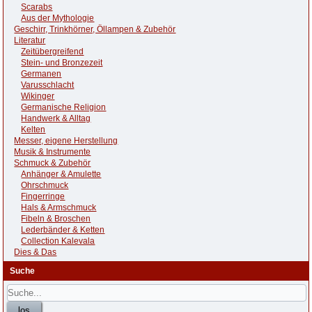
Scarabs
Aus der Mythologie
Geschirr, Trinkhörner, Öllampen & Zubehör
Literatur
Zeitübergreifend
Stein- und Bronzezeit
Germanen
Varusschlacht
Wikinger
Germanische Religion
Handwerk & Alltag
Kelten
Messer, eigene Herstellung
Musik & Instrumente
Schmuck & Zubehör
Anhänger & Amulette
Ohrschmuck
Fingerringe
Hals & Armschmuck
Fibeln & Broschen
Lederbänder & Ketten
Collection Kalevala
Dies & Das
Suche