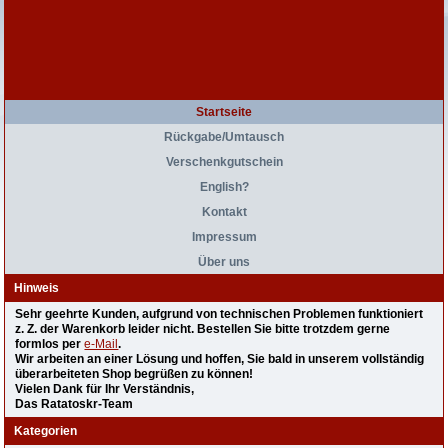
Startseite
Rückgabe/Umtausch
Verschenkgutschein
English?
Kontakt
Impressum
Über uns
Hinweis
Sehr geehrte Kunden, aufgrund von technischen Problemen funktioniert
z. Z. der Warenkorb leider nicht. Bestellen Sie bitte trotzdem gerne
formlos per
e-Mail
.
Wir arbeiten an einer Lösung und hoffen, Sie bald in unserem vollständig
überarbeiteten Shop begrüßen zu können!
Vielen Dank für Ihr Verständnis,
Das Ratatoskr-Team
Kategorien