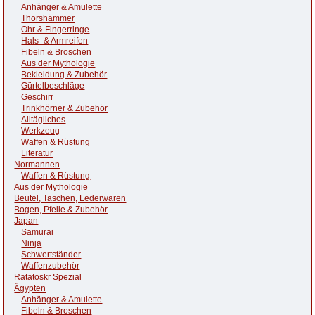
Anhänger & Amulette
Thorshämmer
Ohr & Fingerringe
Hals- & Armreifen
Fibeln & Broschen
Aus der Mythologie
Bekleidung & Zubehör
Gürtelbeschläge
Geschirr
Trinkhörner & Zubehör
Alltägliches
Werkzeug
Waffen & Rüstung
Literatur
Normannen
Waffen & Rüstung
Aus der Mythologie
Beutel, Taschen, Lederwaren
Bogen, Pfeile & Zubehör
Japan
Samurai
Ninja
Schwertständer
Waffenzubehör
Ratatoskr Spezial
Ägypten
Anhänger & Amulette
Fibeln & Broschen