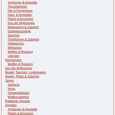
Anhänger & Amulette
Thorshämmer
Ohr & Fingerringe
Hals- & Armreifen
Fibeln & Broschen
Aus der Mythologie
Bekleidung & Zubehör
Gürtelbeschläge
Geschirr
Trinkhörner & Zubehör
Alltägliches
Werkzeug
Waffen & Rüstung
Literatur
Normannen
Waffen & Rüstung
Aus der Mythologie
Beutel, Taschen, Lederwaren
Bogen, Pfeile & Zubehör
Japan
Samurai
Ninja
Schwertständer
Waffenzubehör
Ratatoskr Spezial
Ägypten
Anhänger & Amulette
Fibeln & Broschen