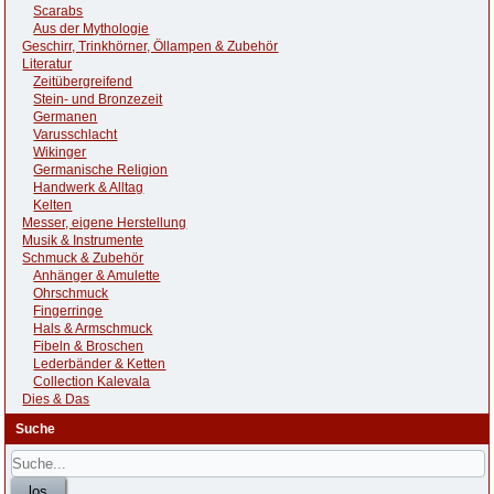
Scarabs
Aus der Mythologie
Geschirr, Trinkhörner, Öllampen & Zubehör
Literatur
Zeitübergreifend
Stein- und Bronzezeit
Germanen
Varusschlacht
Wikinger
Germanische Religion
Handwerk & Alltag
Kelten
Messer, eigene Herstellung
Musik & Instrumente
Schmuck & Zubehör
Anhänger & Amulette
Ohrschmuck
Fingerringe
Hals & Armschmuck
Fibeln & Broschen
Lederbänder & Ketten
Collection Kalevala
Dies & Das
Suche