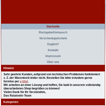
Startseite
Rückgabe/Umtausch
Verschenkgutschein
English?
Kontakt
Impressum
Über uns
Hinweis
Sehr geehrte Kunden, aufgrund von technischen Problemen funktioniert
z. Z. der Warenkorb leider nicht. Bestellen Sie bitte trotzdem gerne
formlos per
e-Mail
.
Wir arbeiten an einer Lösung und hoffen, Sie bald in unserem vollständig
überarbeiteten Shop begrüßen zu können!
Vielen Dank für Ihr Verständnis,
Das Ratatoskr-Team
Kategorien