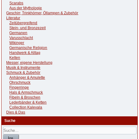
Scarabs
Aus der Mythologie
Geschirr, Trinkhörner, Öllampen & Zubehör
Literatur
Zeitübergreifend
Stein- und Bronzezeit
Germanen
Varusschlacht
Wikinger
Germanische Religion
Handwerk & Alltag
Kelten
Messer, eigene Herstellung
Musik & Instrumente
Schmuck & Zubehör
Anhänger & Amulette
Ohrschmuck
Fingerringe
Hals & Armschmuck
Fibeln & Broschen
Lederbänder & Ketten
Collection Kalevala
Dies & Das
Suche