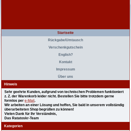
Startseite
Rückgabe/Umtausch
Verschenkgutschein
English?
Kontakt
Impressum
Über uns
Hinweis
Sehr geehrte Kunden, aufgrund von technischen Problemen funktioniert
z. Z. der Warenkorb leider nicht. Bestellen Sie bitte trotzdem gerne
formlos per
e-Mail
.
Wir arbeiten an einer Lösung und hoffen, Sie bald in unserem vollständig
überarbeiteten Shop begrüßen zu können!
Vielen Dank für Ihr Verständnis,
Das Ratatoskr-Team
Kategorien