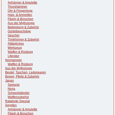
Anhänger & Amulette
Thorshämmer
Ohr & Fingerringe
Hals- & Armreifen
Fibeln & Broschen
Aus der Mythologie
Bekleidung & Zubehör
Gürtelbeschläge
Geschirr
Trinkhörner & Zubehör
Alltägliches
Werkzeug
Waffen & Rüstung
Literatur
Normannen
Waffen & Rüstung
Aus der Mythologie
Beutel, Taschen, Lederwaren
Bogen, Pfeile & Zubehör
Japan
Samurai
Ninja
Schwertständer
Waffenzubehör
Ratatoskr Spezial
Ägypten
Anhänger & Amulette
Fibeln & Broschen